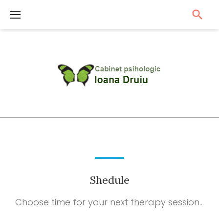
S
k
i
p
t
o
c
o
S
n
h
t
e
d
e
u
n
l
Shedule
t
e
Choose time for your next therapy session…