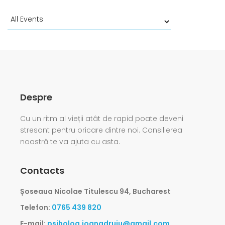
Despre
Cu un ritm al vieții atât de rapid poate deveni
stresant pentru oricare dintre noi. Consilierea
noastră te va ajuta cu asta.
Contacts
Șoseaua Nicolae Titulescu 94, Bucharest
Telefon:
0765 439 820
E-mail:
psiholog.ioanadruiu@gmail.com